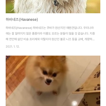
하바네즈(Havanese)
하바네즈(Havanese) 하바네즈는 쿠바가 원산지인 애완견입니다. 우리나라
에는 잘 알려지지 않은 품종이라 이름도 모르는 분들이 많을 것 같습니다. 지중
해 연안에 살던 비숑 프리제와 이탈리아 원산인 볼로 니즈 등을 교배, 개량하여
탄생시킨 견종으로 알려져 있습니다. 쿠파의 귀족견 출신인 견종입니다. 심부
2021. 1. 12.
름 개와 서커스단의 재롱둥이로 사랑을 받았으나, 나중에는 쿠바의 왕족과 귀
족들이 애완견으로 길러졌습니다. 우리나라에서는 하바네스, 하바네제, 허 비
네스 등의 이름으로 불러지고 있습니다. ★하바네즈의 특징? 하바네즈
(Havanese)는 체고 20~28cm, 체중 3~6kg으로 소형견에 속합니다. 몸집
이 작아서 귀엽고 사랑스러운 외모를 지니고 있습니다. 하바네즈의 털빛은 크
림색, 금색, 은색, 검은색, 초콜릿..