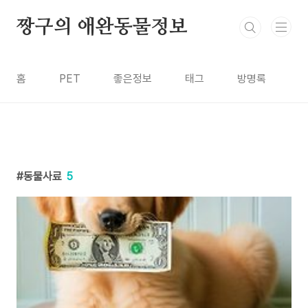
본문 바로가기
짱구의 애완동물정보
홈
PET
좋은정보
태그
방명록
동물사료
5