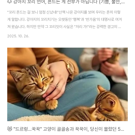
🐶 강아지 꼬리 언어, 흔드는 게 전부가 아닙니다 (기쁨, 불안, 경고 신호 완벽 해석법)
"꼬리 흔드는 걸 보니 엄청 신났네!"산책 나온 강아지를 보며 우리는 흔히 이렇
게 말합니다. 강아지의 꼬리치기는 오랫동안 '행복'과 '반가움'의 대명사로 여겨
져 왔습니다. 하지만 만약 그 꼬리짓이 사실은 "저리 가!"라는 강력한 경고의 의
미였다면 어떨까요?강아지의 꼬리는 단순히 감정을 표현하는 장신구가 아닙니
2025. 10. 26.
다. 꼬리의 높이, 흔드는 속도와 폭, 심지어 방향에 따라 수십 가지의 메시지를
전달하는 매우 정교하고 복잡한 '커뮤니케이션 도구'입니다. 이 미세한 신호를
잘못 해석하는 것은 아이의 불안을 무시하거나, 위험한 상황을 자초하는 것과
같습니다.이 글은 당신을 반려견의 마음을 읽는 '꼬리 언어 번역가'로 만들어 줄
완벽 가이드입니다. 행복의 꼬리짓과 경고의 꼬리짓을 구분하는 법부터, 과학
적으로 증명된 꼬..
😻 "드르렁...꾹꾹" 고양이 골골송과 꾹꾹이, 당신이 몰랐던 5가지 비밀 (아플 때도 골골송을?!)