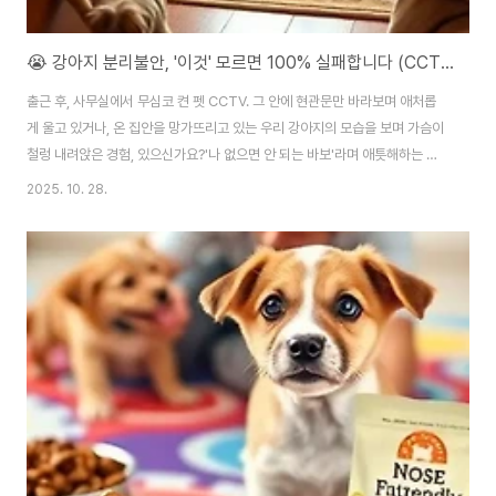
😭 강아지 분리불안, '이것' 모르면 100% 실패합니다 (CCTV 속 우리 아이가 우는 진짜 이유와 해결책)
출근 후, 사무실에서 무심코 켠 펫 CCTV. 그 안에 현관문만 바라보며 애처롭
게 울고 있거나, 온 집안을 망가뜨리고 있는 우리 강아지의 모습을 보며 가슴이
철렁 내려앉은 경험, 있으신가요?'나 없으면 안 되는 바보'라며 애틋해하는 것
도 잠시, 찢어진 벽지와 이웃의 민원은 곧 현실적인 스트레스가 됩니다. 강아지
2025. 10. 28.
분리불안은 단순한 '외로움'이나 '응석'이 아닙니다. 보호자와 떨어졌을 때 극도
의 공포와 패닉을 느끼는 심각한 '불안 장애'입니다.이 글은 값비싼 훈련소나 약
물에 의존하기 전, 당신이 집에서 무엇을 잘못하고 있었는지 깨닫게 해줄 '자기
성찰 보고서'이자, 아이의 불안을 잠재울 '근본적인 해결책'입니다. 보호자의 작
은 습관이 어떻게 분리불안을 악화시키는지, 그리고 이 지독한 고리를 끊어낼
과학적인 ..