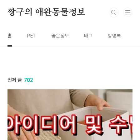
본문 바로가기
짱구의 애완동물정보
홈
PET
좋은정보
태그
방명록
전체 글
702