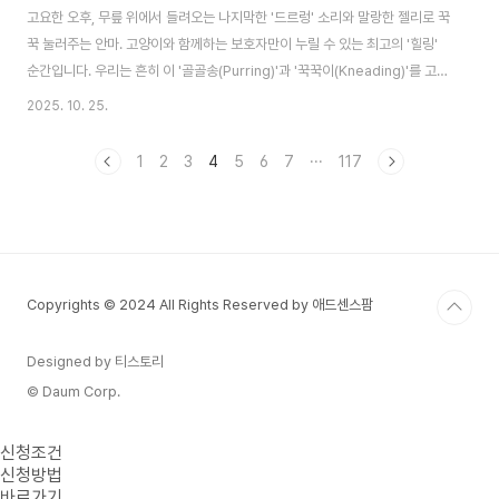
고요한 오후, 무릎 위에서 들려오는 나지막한 '드르렁' 소리와 말랑한 젤리로 꾹
꾹 눌러주는 안마. 고양이와 함께하는 보호자만이 누릴 수 있는 최고의 '힐링'
순간입니다. 우리는 흔히 이 '골골송(Purring)'과 '꾹꾹이(Kneading)'를 고양
이가 기분 좋을 때 하는 애정 표현이라고 알고 있습니다.하지만 만약, 그 나지막
2025. 10. 25.
한 울림이 사실은 스스로의 아픔을 치유하는 중이라는 신호일 수 있다면 어떨
까요? 꾹꾹 누르는 행동이 엄마를 그리워하는 새끼 시절의 본능에서 비롯된 것
1
2
3
4
5
6
7
···
117
이라면요?이 글은 모든 집사님들이 반드시 알아야 할 고양이의 가장 신비로운
언어, 골골송과 꾹꾹이의 비밀을 파헤치는 탐구 보고서입니다. 단순한 기분 표
현을 넘어, 과학적으로 증명된 골골송의 놀라운 능력과 꾹꾹이에 담긴 심리학
적 의미, 그..
Copyrights © 2024 All Rights Reserved by 애드센스팜
Designed by 티스토리
© Daum Corp.
신청조건
신청방법
바로가기