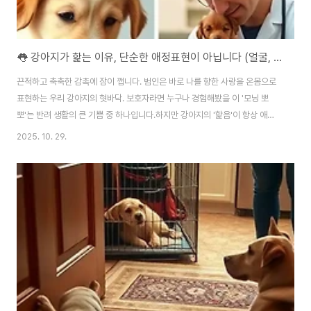
👅 강아지가 핥는 이유, 단순한 애정표현이 아닙니다 (얼굴, 발, 허공 핥는 행동 의미 총정리)
끈적하고 축축한 감촉에 잠이 깹니다. 범인은 바로 나를 향한 사랑을 온몸으로
표현하는 우리 강아지의 혓바닥. 보호자라면 누구나 경험해봤을 이 '모닝 뽀
뽀'는 반려 생활의 큰 기쁨 중 하나입니다.하지만 강아지의 '핥음'이 항상 애정
과 행복의 신호만은 아니라는 사실, 알고 계신가요? 강아지는 핥는 행동을 통해
2025. 10. 29.
사랑, 복종, 배고픔을 표현하기도 하지만, 때로는 고통, 스트레스, 심각한 질병
을 알리는 중요한 'SOS 신호'로 사용하기도 합니다.이 글은 강아지의 '핥음'이
라는 언어를 완벽하게 해독하기 위한 가이드북입니다. 누구를, 어디를, 어떻게
핥는지에 따라 180도 달라지는 숨은 의미를 파헤치고, 위험 신호를 감지했을
때 어떻게 대처해야 하는지에 대한 명확한 솔루션을 제시합니다. PART 1. 보
호자를 핥을 ..