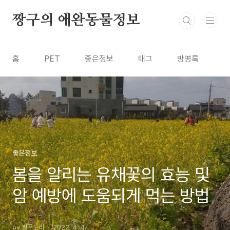
본문 바로가기
짱구의 애완동물정보
홈
PET
좋은정보
태그
방명록
좋은정보
봄을 알리는 유채꽃의 효능 및
암 예방에 도움되게 먹는 방법
by 짱구노리
2022. 4. 4.