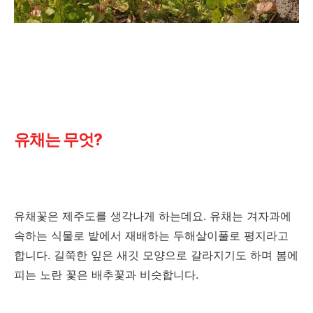
유채는 무엇?
유채꽃은 제주도를 생각나게 하는데요. 유채는 겨자과에
속하는 식물로 밭에서 재배하는 두해살이풀로 평지라고
합니다. 길쭉한 잎은 새깃 모양으로 갈라지기도 하며 봄에
피는 노란 꽃은 배추꽃과 비슷합니다.