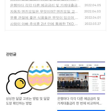
는 방법
은행마다 각각 다른 예금금리 및 가계대출금리
(0)
2022.04.05
한 번에 비교하여 가입하기
자동차 엔진오일은 무엇이며? 엔진오일 교환
(0)
2022.04.03
시기는?
무릎 관절에 좋은 식품들은 무엇이 있으며 효
(0)
2022.04.01
능은?
사랑이 아빠 추성훈 2년 만에 통쾌한 TKO 승
(0)
2022.03.27
리하다.
(0)
관련글
싱싱한 달걀 고르는 방법 및 달걀
은행마다 각각 다른 예금금리 및
도장 확인하는 방법
가계대출금리 한 번에 비교하여
가입하기