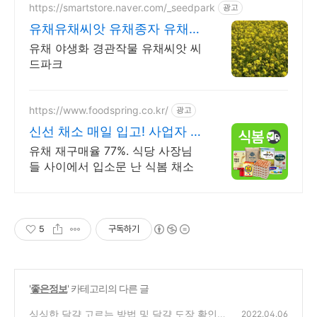
https://smartstore.naver.com/_seedpark
광고
유채유채씨앗 유채종자 유채씨
앗1kg 18,000원
유채 야생화 경관작물 유채씨앗 씨
드파크
https://www.foodspring.co.kr/
광고
신선 채소 매일 입고! 사업자 전
용 특가
유채 재구매율 77%. 식당 사장님
들 사이에서 입소문 난 식봄 채소
5
구독하기
'
좋은정보
' 카테고리의 다른 글
싱싱한 달걀 고르는 방법 및 달걀 도장 확인하
2022.04.06