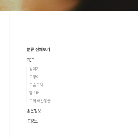
분류 전체보기
PET
강아지
고양이
고슴도치
햄스터
그외 애완동물
좋은정보
IT정보