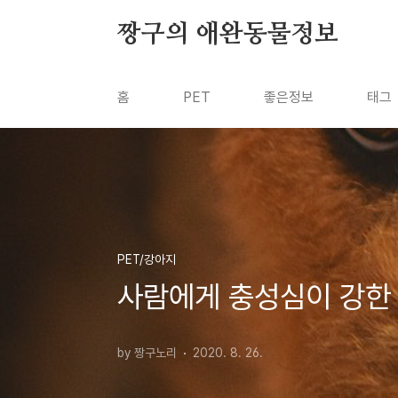
본문 바로가기
짱구의 애완동물정보
홈
PET
좋은정보
태그
PET/강아지
사람에게 충성심이 강한 에어
by 짱구노리
2020. 8. 26.