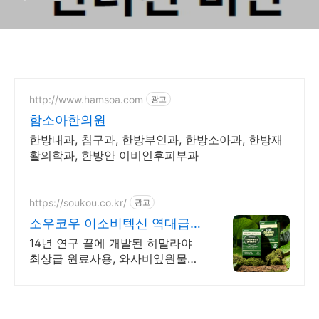
http://www.hamsoa.com
광고
함소아한의원
한방내과, 침구과, 한방부인과, 한방소아과, 한방재
활의학과, 한방안 이비인후피부과
https://soukou.co.kr/
광고
소우코우 이소비텍신 역대급
1+1 특가
14년 연구 끝에 개발된 히말라야
최상급 원료사용, 와사비잎원물
3,900% 농축 철저한 기술력과 까
다로운 공정을 거쳐 완성된 와사비
다이어트 제품입니다.