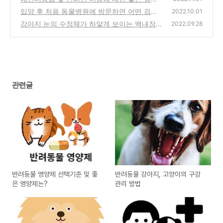
입양 후 처음 동물병원에 방문하면 어떤 검사
(0)
2022.10.01
를 해야 하나?
강아지 눈의 수정체가 하얗게 보이는 백내장이
(0)
2022.09.28
란? 백내장 원인?
(0)
관련글
반려동물 영양제 선택기준 및 좋
반려동물 강아지, 고양이의 구강
은 영양제는?
관리 방법