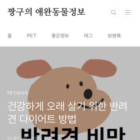
본문 바로가기
짱구의 애완동물정보
홈
PET
좋은정보
태그
방명록
PET/강아지
건강하게 오래 살기 위한 반려
견 다이어트 방법
by 짱구노리
2023. 2. 21.