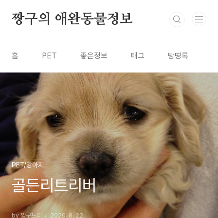
본문 바로가기
짱구의 애완동물정보
홈
PET
좋은정보
태그
방명록
PET/강아지
골든리트리버
by 짱구노리
2020. 8. 22.