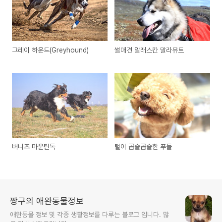
그레이 하운드(Greyhound)
썰매견 알래스칸 말라뮤트
버니즈 마운틴독
털이 곱슬곱슬한 푸들
짱구의 애완동물정보
애완동물 정보 및 각종 생활정보를 다루는 블로그 입니다. 많