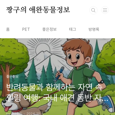
본문 바로가기
짱구의 애완동물정보
홈
PET
좋은정보
태그
방명록
좋은정보
반려동물과 함께하는 자연 속
힐링 여행: 국내 애견 동반 자
연휴양림 추천
by 짱구노리
2024. 10. 1.