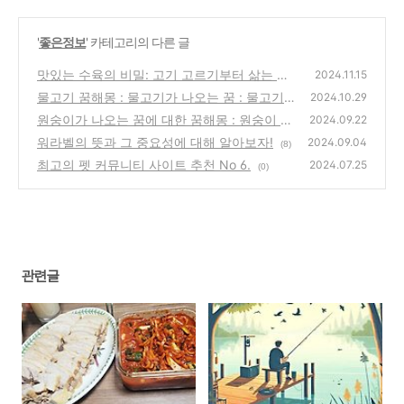
'
좋은정보
' 카테고리의 다른 글
맛있는 수육의 비밀: 고기 고르기부터 삶는 방
2024.11.15
법까지
물고기 꿈해몽 : 물고기가 나오는 꿈 : 물고기
(0)
2024.10.29
꿈
원숭이가 나오는 꿈에 대한 꿈해몽 : 원숭이 꿈
(2)
2024.09.22
워라벨의 뜻과 그 중요성에 대해 알아보자!
(1)
2024.09.04
(8)
최고의 펫 커뮤니티 사이트 추천 No 6.
2024.07.25
(0)
관련글