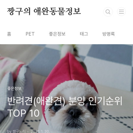
본문 바로가기
짱구의 애완동물정보
홈
PET
좋은정보
태그
방명록
좋은정보
반려견(애완견) 분양 인기순위
TOP 10
by 짱구노리
2021. 1. 30.