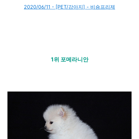
2020/06/11 - [PET/강아지] - 비숑프리제
1위 포메라니안