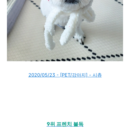
2020/05/23 - [PET/강아지] - 시츄
9위 프렌치 불독