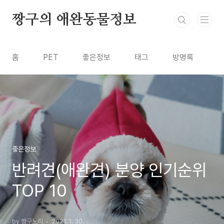
본문 바로가기
짱구의 애완동물정보
홈
PET
좋은정보
태그
방명록
좋은정보
반려견(애완견) 분양 인기순위
TOP 10
by 짱구노리
2021. 1. 30.