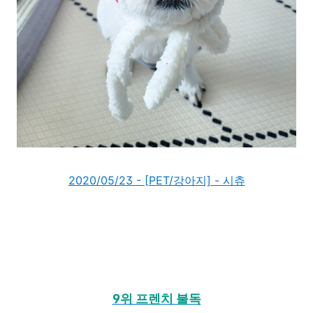
2020/05/23 - [PET/강아지] - 시츄
9위 프렌치 불독