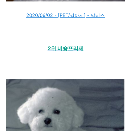
2020/06/02 - [PET/강아지] - 말티즈
2위 비숑프리제