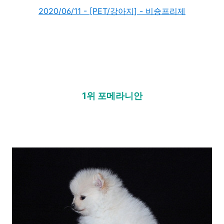
2020/06/11 - [PET/강아지] - 비숑프리제
1위 포메라니안