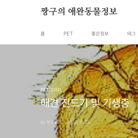
본문 바로가기
짱구의 애완동물정보
홈
PET
좋은정보
태그
PET/강아지
애견 진드기 및 기생충
by 짱구노리
2020. 5. 25.