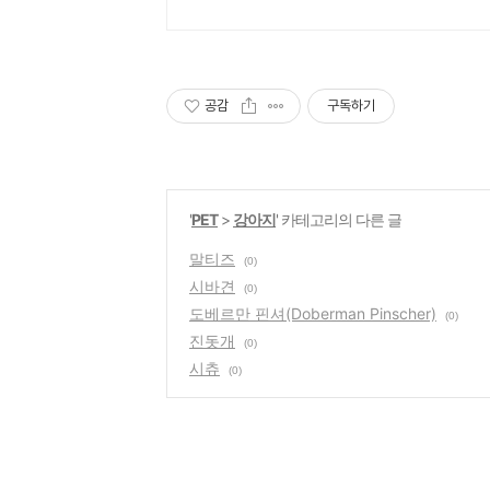
공감
구독하기
'
PET
>
강아지
' 카테고리의 다른 글
말티즈
(0)
시바견
(0)
도베르만 핀셔(Doberman Pinscher)
(0)
진돗개
(0)
시츄
(0)